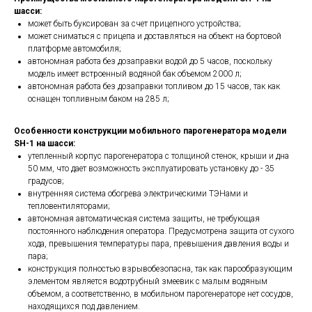
шасси:
может быть буксирован за счет прицепного устройства;
может сниматься с прицепа и доставляться на объект на бортовой
платформе автомобиля;
автономная работа без дозаправки водой до 5 часов, поскольку
модель имеет встроенный водяной бак объемом 2000 л;
автономная работа без дозаправки топливом до 15 часов, так как
оснащен топливным баком на 285 л;
Особенности конструкции мобильного парогенератора модели
SH-1 на шасси:
утепленный корпус парогенератора с толщиной стенок, крыши и дна
50 мм, что дает возможность эксплуатировать установку до - 35
градусов;
внутренняя система обогрева электрическими ТЭНами и
тепловентиляторами;
автономная автоматическая система защиты, не требующая
постоянного наблюдения оператора. Предусмотрена защита от сухого
хода, превышения температуры пара, превышения давления воды и
пара;
конструкция полностью взрывобезопасна, так как парообразующим
элементом является водотрубный змеевик с малым водяным
объемом, а соответственно, в мобильном парогенераторе нет сосудов,
находящихся под давлением.