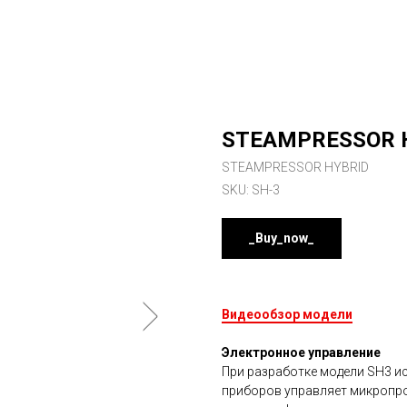
STEAMPRESSOR H
STEAMPRESSOR HYBRID
SKU:
SH-3
_Buy_now_
Видеообзор модели
Электронное управление
При разработке модели SH3 и
приборов управляет микропро