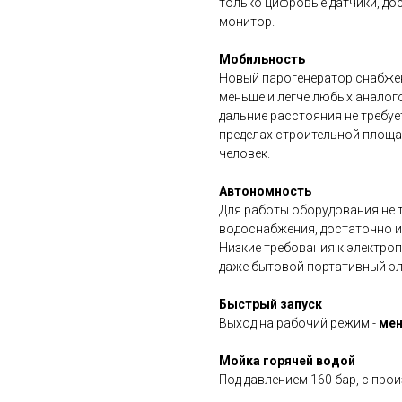
только цифровые датчики, до
монитор.
Мобильность
Новый парогенератор снабжен
меньше и легче любых аналого
дальние расстояния не требуе
пределах строительной площа
человек.
Автономность
Для работы оборудования не 
водоснабжения, достаточно и
Низкие требования к электроп
даже бытовой портативный эл
Быстрый запуск
Выход на рабочий режим -
мен
Мойка горячей водой
Под давлением 160 бар, с про