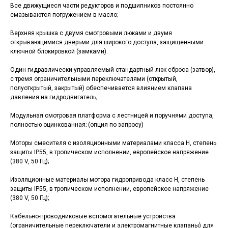
Все движущиеся части редукторов и подшипников постоянно
смазываются погружением в масло;
Верхняя крышка с двумя смотровыми люками и двумя
открывающимися дверьми для широкого доступа, защищенными
ключной блокировкой (замками).
Один гидравлически-управляемый стандартный люк сброса (затвор),
с тремя ограничительными переключателями (открытый,
полуоткрытый, закрытый) обеспечивается влиянием клапана
давления на гидродвигатель;
Модульная смотровая платформа с лестницей и поручнями доступа,
полностью оцинкованная; (опция по запросу)
Моторы смесителя с изоляционными материалами класса H, степень
защиты IP55, в тропическом исполнении, европейское напряжение
(380 V, 50 Гц);
Изоляционные материалы мотора гидропривода класс Н, степень
защиты IP55, в тропическом исполнении, европейское напряжение
(380 V, 50 Гц);
Кабельно-проводниковые вспомогательные устройства
(ограничительные переключатели и электромагнитные клапаны) для