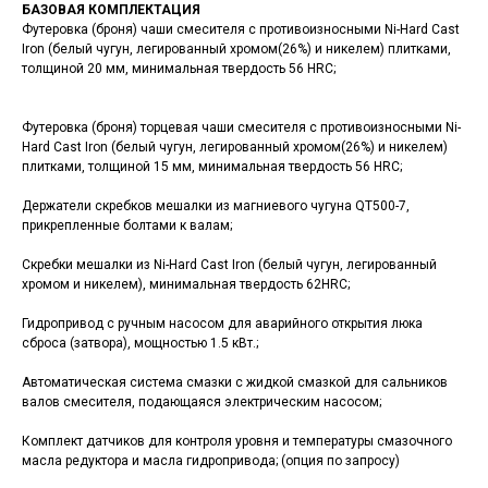
БАЗОВАЯ КОМПЛЕКТАЦИЯ
Футеровка (броня) чаши смесителя с противоизносными Ni-Hard Cast
Iron (белый чугун, легированный хромом(26%) и никелем) плитками,
толщиной 20 мм, минимальная твердость 56 HRC;
Футеровка (броня) торцевая чаши смесителя с противоизносными Ni-
Hard Cast Iron (белый чугун, легированный хромом(26%) и никелем)
плитками, толщиной 15 мм, минимальная твердость 56 HRC;
Держатели скребков мешалки из магниевого чугуна QT500-7,
прикрепленные болтами к валам;
Скребки мешалки из Ni-Hard Cast Iron (белый чугун, легированный
хромом и никелем), минимальная твердость 62HRC;
Гидропривод с ручным насосом для аварийного открытия люка
сброса (затвора), мощностью 1.5 кВт.;
Автоматическая система смазки с жидкой смазкой для сальников
валов смесителя, подающаяся электрическим насосом;
Комплект датчиков для контроля уровня и температуры смазочного
масла редуктора и масла гидропривода; (опция по запросу)